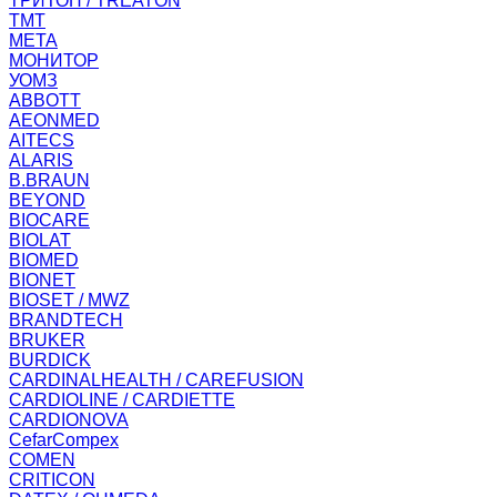
ТРИТОН / TREATON
ТМТ
МЕТА
МОНИТОР
УОМЗ
ABBOTT
AEONMED
AITECS
ALARIS
B.BRAUN
BEYOND
BIOCARE
BIOLAT
BIOMED
BIONET
BIOSET / MWZ
BRANDTECH
BRUKER
BURDICK
CARDINALHEALTH / CAREFUSION
CARDIOLINE / CARDIETTE
CARDIONOVA
CefarCompex
COMEN
CRITICON