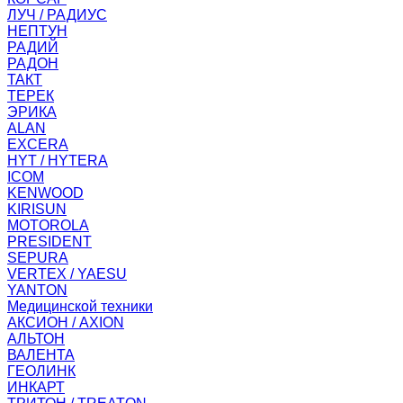
ЛУЧ / РАДИУС
НЕПТУН
РАДИЙ
РАДОН
ТАКТ
ТЕРЕК
ЭРИКА
ALAN
EXCERA
HYT / HYTERA
ICOM
KENWOOD
KIRISUN
MOTOROLA
PRESIDENT
SEPURA
VERTEX / YAESU
YANTON
Медицинской техники
АКСИОН / AXION
АЛЬТОН
ВАЛЕНТА
ГЕОЛИНК
ИНКАРТ