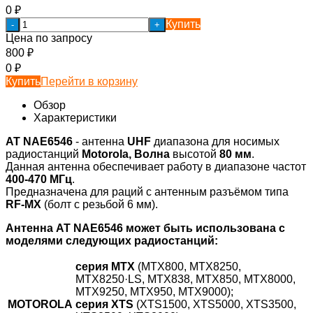
0
₽
Купить
-
+
Цена по запросу
800
₽
0
₽
Купить
Перейти в корзину
Обзор
Характеристики
AT NAE6546
- антенна
UHF
диапазона для носимых
радиостанций
Motorola, Волна
высотой
80 мм
.
Данная антенна обеспечивает работу в диапазоне частот
400-470 МГц
.
Предназначена для раций с антенным разъёмом типа
RF-MX
(болт с резьбой 6 мм).
Антенна AT
NAE6546
может быть использована с
моделями следующих радиостанций:
серия MTX
(MTX800, MTX8250,
MTX8250·LS, MTX838, MTX850, MTX8000,
MTX9250, MTX950, MTX9000);
MOTOROLA
серия XTS
(XTS1500, XTS5000, XTS3500,