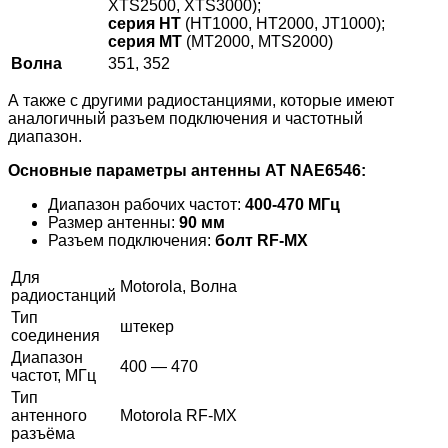
XTS2500, XTS3000);
серия HT
(HT1000, HT2000, JT1000);
серия MT
(MT2000, MTS2000)
Волна
351, 352
А также с другими радиостанциями, которые имеют
аналогичный разъем подключения и частотный
диапазон.
Основные параметры антенны AT
NAE6546
:
Диапазон рабочих частот:
400-470 МГц
Размер антенны:
90 мм
Разъем подключения:
болт RF-MX
Для
Motorola, Волна
радиостанций
Тип
штекер
соединения
Диапазон
400 — 470
частот, МГц
Тип
антенного
Motorola RF-MX
разъёма