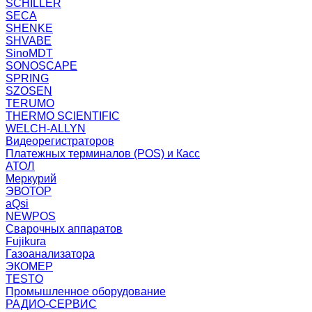
SCHILLER
SECA
SHENKE
SHVABE
SinoMDT
SONOSCAPE
SPRING
SZOSEN
TERUMO
THERMO SCIENTIFIC
WELCH-ALLYN
Видеорегистраторов
Платежных терминалов (POS) и Касс
АТОЛ
Меркурий
ЭВОТОР
aQsi
NEWPOS
Сварочных аппаратов
Fujikura
Газоанализатора
ЭКОМЕР
TESTO
Промышленное оборудование
РАДИО-СЕРВИС