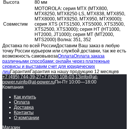
Высота
80 мм
MOTOROLA: серия MTX (MTX800,
MTX8250, MTX8250·LS, MTX838, MTX850,
MTX8000, MTX9250, MTX950, MTX9000);
Совместим
серия XTS (XTS1500, XTS5000, XTS3500,
XTS2500, XTS3000); серия HT (HT1000,
HT2000, JT1000); серия MT (MT2000,
MTS2000) Волна: 351, 352
Доставка по всей России
Доставим Ваш заказ в любую
точку России курьером или службой доставки, так же есть
возможность самовывоза
Оплата
Оплата заказа
различными способами: онлайн через платежные
сервисы и выставим счет для юридических
лиц
Гарантия
Гарантия на нашу продукцию 12 месяцев
+7 (495) 744-39-27
+7 (926) 108-03-13
info@at-
power.ru
info@at-power.ru
Пн-Пт 10:00—18:00
Компания
Как купить
Оплата
Доставка
Контакты
О компании
Магазин