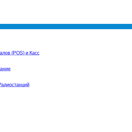
лов (POS) и Касс
ание
Радиостанций