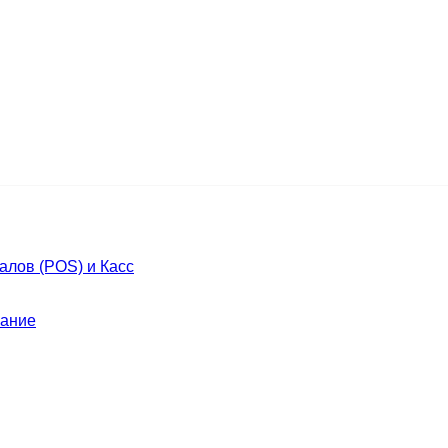
лов (POS) и Касс
ание