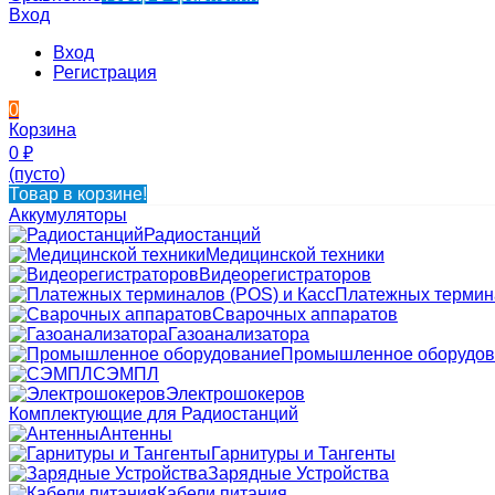
Вход
Вход
Регистрация
0
Корзина
0
₽
(пусто)
Товар в корзине!
Аккумуляторы
Радиостанций
Медицинской техники
Видеорегистраторов
Платежных термина
Сварочных аппаратов
Газоанализатора
Промышленное оборудов
СЭМПЛ
Электрошокеров
Комплектующие для Радиостанций
Антенны
Гарнитуры и Тангенты
Зарядные Устройства
Кабели питания